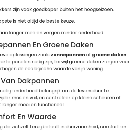
kers zijn vaak goedkoper buiten het hoogseizoen.
te is niet altijd de beste keuze.
an langer mee en vergen minder onderhoud.
nepannen En Groene Daken
ieve oplossingen zoals
zonnepannen
of
groene daken
.
e panelen nodig zijn, terwijl groene daken zorgen voor
erhogen de ecologische waarde van je woning.
n Van Dakpannen
matig onderhoud belangrijk om de levensduur te
wijder mos en vuil, en controleer op kleine scheuren of
 langer mooi en functioneel.
mfort En Waarde
 die zichzelf terugbetaalt in duurzaamheid, comfort en