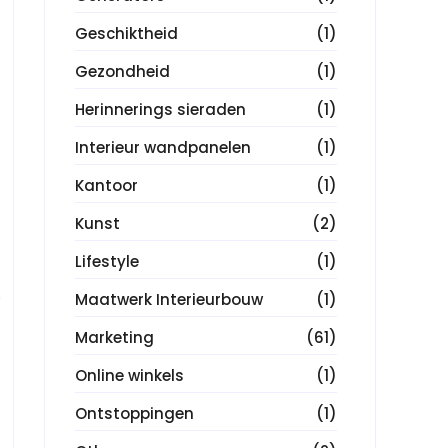
Geschiktheid
(1)
Gezondheid
(1)
Herinnerings sieraden
(1)
Interieur wandpanelen
(1)
Kantoor
(1)
Kunst
(2)
Lifestyle
(1)
.
Maatwerk Interieurbouw
(1)
Marketing
(61)
Online winkels
(1)
Ontstoppingen
(1)