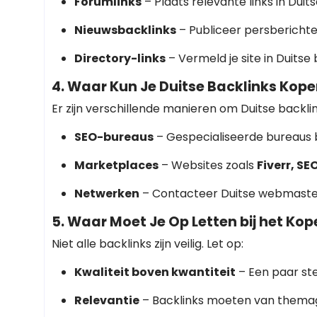
Forumlinks
– Plaats relevante links in Duit
Nieuwsbacklinks
– Publiceer persberichte
Directory-links
– Vermeld je site in Duitse 
4. Waar Kun Je Duitse Backlinks Kop
Er zijn verschillende manieren om Duitse backli
SEO-bureaus
– Gespecialiseerde bureaus 
Marketplaces
– Websites zoals
Fiverr, S
Netwerken
– Contacteer Duitse webmaste
5. Waar Moet Je Op Letten bij het Ko
Niet alle backlinks zijn veilig. Let op:
Kwaliteit boven kwantiteit
– Een paar ste
Relevantie
– Backlinks moeten van themag