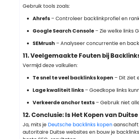
Gebruik tools zoals:
Ahrefs
– Controleer backlinkprofiel en rank
Google Search Console
– Zie welke links 
SEMrush
– Analyseer concurrentie en backl
11. Veelgemaakte Fouten bij Backlin
Vermijd deze valkuilen:
Te snel te veel backlinks kopen
– Dit ziet e
Lage kwaliteit links
– Goedkope links kunne
Verkeerde anchor texts
– Gebruik niet al
12. Conclusie: Is Het Kopen van Duit
Ja, mits je
Deutsche backlinks kopen
aanschaft 
autoritaire Duitse websites en bouw je backlink