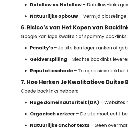
Dofollow vs. Nofollow
– Dofollow-links g
Natuurlijke opbouw
– Vermijd plotselinge 
6. Risico’s van Het Kopen van Backlin
Google kan lage kwaliteit of spammy backlinks b
Penalty’s
– Je site kan lager ranken of ge
Geldverspilling
– Slechte backlinks levere
Reputatieschade
– Te agressieve linkbuil
7. Hoe Herken Je Kwalitatieve Duitse 
Goede backlinks hebben:
Hoge domeinautoriteit (DA)
– Websites m
Organisch verkeer
– De site moet echt be
Natuurlijke anchor texts
– Geen overmati