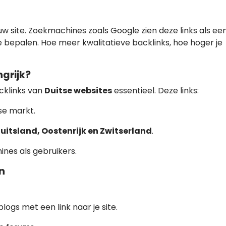
ouw site. Zoekmachines zoals Google zien deze links als ee
e bepalen. Hoe meer kwalitatieve backlinks, hoe hoger je
ngrijk?
acklinks van
Duitse websites
essentieel. Deze links:
se markt.
uitsland, Oostenrijk en Zwitserland
.
nes als gebruikers.
n
blogs met een link naar je site.