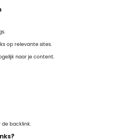
n
gs.
s op relevante sites.
ogelijk naar je content.
 de backlink.
inks?