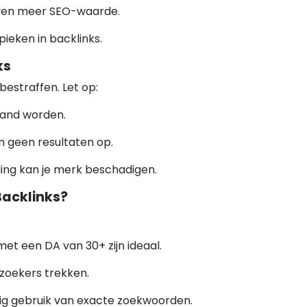
even meer SEO-waarde.
pieken in backlinks.
ks
estraffen. Let op:
band worden.
n geen resultaten op.
ding kan je merk beschadigen.
Backlinks?
et een DA van 30+ zijn ideaal.
zoekers trekken.
g gebruik van exacte zoekwoorden.