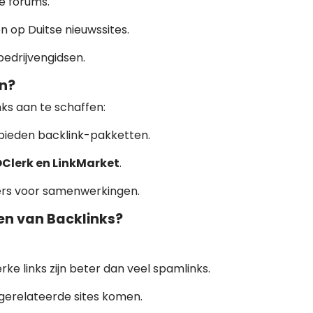
se forums.
n op Duitse nieuwssites.
bedrijvengidsen.
en?
nks aan te schaffen:
bieden backlink-pakketten.
EOClerk en LinkMarket
.
rs voor samenwerkingen.
pen van Backlinks?
rke links zijn beter dan veel spamlinks.
erelateerde sites komen.