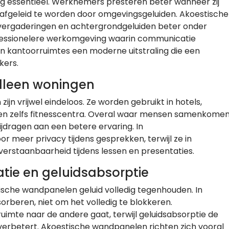
 essentieel. Werknemers presteren beter wanneer zij
afgeleid te worden door omgevingsgeluiden. Akoestische
ergaderingen en achtergrondgeluiden beter onder
ofessionelere werkomgeving waarin communicatie
en kantoorruimtes een moderne uitstraling die een
kers.
alleen woningen
n vrijwel eindeloos. Ze worden gebruikt in hotels,
s en zelfs fitnesscentra. Overal waar mensen samenkome
ijdragen aan een betere ervaring. In
 meer privacy tijdens gesprekken, terwijl ze in
verstaanbaarheid tijdens lessen en presentaties.
latie en geluidsabsorptie
sche wandpanelen geluid volledig tegenhouden. In
sorberen, niet om het volledig te blokkeren.
ruimte naar de andere gaat, terwijl geluidsabsorptie de
 verbetert. Akoestische wandpanelen richten zich vooral