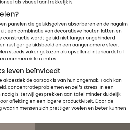
neel als visueel aantrekkelijk is.
elen?
pen panelen die geluidsgolven absorberen en de nagalm
 uit een combinatie van decoratieve houten latten en
 constructie wordt geluid niet langer ongehinderd
een rustiger geluidsbeeld en een aangenamere sfeer.
en steeds vaker gekozen als opvallend interieurdetail
 en commerciële ruimtes.
ks leven beïnvloedt
e akoestiek de oorzaak is van hun ongemak. Toch kan
id, concentratieproblemen en zelfs stress. In een
nodig is, terwijl gesprekken aan tafel minder duidelijk
or afleiding en een lagere productiviteit. Door de
g waarin mensen zich prettiger voelen en beter kunnen