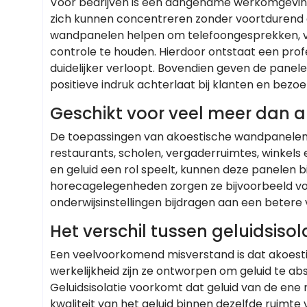
Voor bedrijven is een aangename werkomgeving
zich kunnen concentreren zonder voortdurend 
wandpanelen helpen om telefoongesprekken, v
controle te houden. Hierdoor ontstaat een pr
duidelijker verloopt. Bovendien geven de panel
positieve indruk achterlaat bij klanten en bezoe
Geschikt voor veel meer dan 
De toepassingen van akoestische wandpanelen zij
restaurants, scholen, vergaderruimtes, winkel
en geluid een rol speelt, kunnen deze panelen b
horecagelegenheden zorgen ze bijvoorbeeld voor
onderwijsinstellingen bijdragen aan een betere 
Het verschil tussen geluidsiso
Een veelvoorkomend misverstand is dat akoesti
werkelijkheid zijn ze ontworpen om geluid te ab
Geluidsisolatie voorkomt dat geluid van de ene 
kwaliteit van het geluid binnen dezelfde ruimte