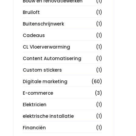
Bouw en renovatiewerken
(1)
Bruiloft
(1)
Buitenschrijnwerk
(1)
Cadeaus
(1)
CL Vloerverwarming
(1)
Content Automatisering
(1)
Custom stickers
(1)
Digitale marketing
(60)
E-commerce
(3)
Elektricien
(1)
elektrische installatie
(1)
Financiën
(1)