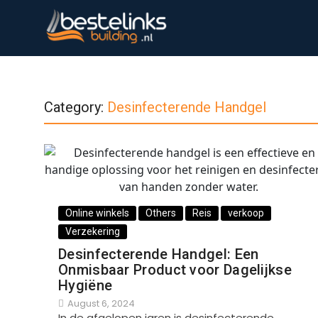
Category:
Desinfecterende Handgel
Online winkels
Others
Reis
verkoop
Verzekering
Desinfecterende Handgel: Een
Onmisbaar Product voor Dagelijkse
Hygiëne
August 6, 2024
In de afgelopen jaren is desinfecterende