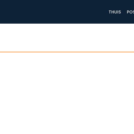
THUIS
PO
s digitale marketing een onmisbaar onderdeel…