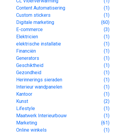
CL Vloerverwarming
(1)
Content Automatisering
(1)
Custom stickers
(1)
Digitale marketing
(60)
E-commerce
(3)
Elektricien
(1)
elektrische installatie
(1)
Financiën
(1)
Generators
(1)
Geschiktheid
(1)
Gezondheid
(1)
Herinnerings sieraden
(1)
Interieur wandpanelen
(1)
Kantoor
(1)
Kunst
(2)
Lifestyle
(1)
Maatwerk Interieurbouw
(1)
Marketing
(61)
Online winkels
(1)