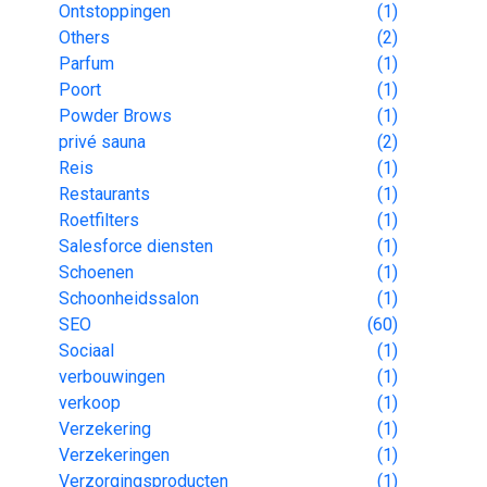
Ontstoppingen
(1)
Others
(2)
Parfum
(1)
Poort
(1)
Powder Brows
(1)
privé sauna
(2)
Reis
(1)
Restaurants
(1)
Roetfilters
(1)
Salesforce diensten
(1)
Schoenen
(1)
Schoonheidssalon
(1)
SEO
(60)
Sociaal
(1)
verbouwingen
(1)
verkoop
(1)
Verzekering
(1)
Verzekeringen
(1)
Verzorgingsproducten
(1)